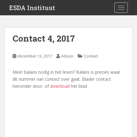
S
ESDA Instituut
TOGGLE
k
i
p
t
Contact 4, 2017
o
m
a
december 13, 2017
Advice
Contact
i
n
Meer balans nodig in het leven? Balans is precies waar
c
dit nummer van
Contact
over gaat. Blader contact
o
hieronder door, of
download
het blad.
n
t
e
n
t