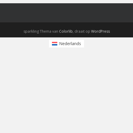
sparkling Thema van
Colorlib
, draait op
WordPress
Nederlands