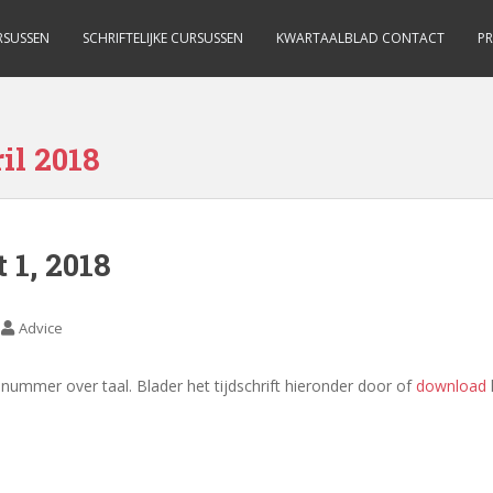
RSUSSEN
SCHRIFTELIJKE CURSUSSEN
KWARTAALBLAD CONTACT
PR
il 2018
 1, 2018
Advice
ummer over taal. Blader het tijdschrift hieronder door of
download