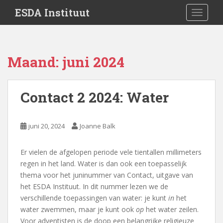
S
ESDA Instituut
TOGGLE
k
i
p
t
Maand:
juni 2024
o
m
a
Contact 2 2024: Water
i
n
c
juni 20, 2024
Joanne Balk
o
n
Er vielen de afgelopen periode vele tientallen millimeters
t
regen in het land. Water is dan ook een toepasselijk
e
thema voor het juninummer van Contact, uitgave van
n
het ESDA Instituut. In dit nummer lezen we de
t
verschillende toepassingen van water: je kunt
in
het
water zwemmen, maar je kunt ook
op
het water zeilen.
Voor adventisten is de doop een belangrijke religieuze