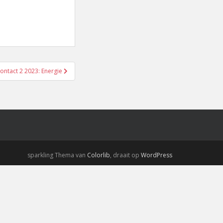
ontact 2 2023: Energie
sparkling Thema van
Colorlib
, draait op
WordPress