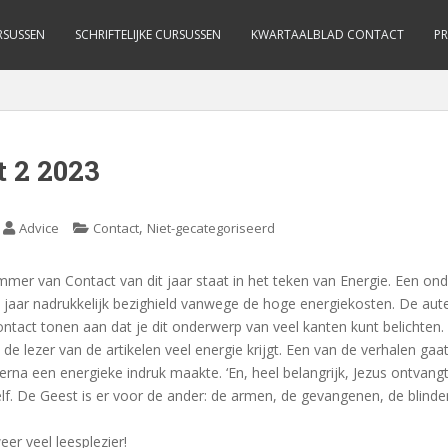
RSUSSEN
SCHRIFTELIJKE CURSUSSEN
KWARTAALBLAD CONTACT
PR
 2 2023
,
Advice
Contact
Niet-gecategoriseerd
mer van Contact van dit jaar staat in het teken van Energie. Een on
t jaar nadrukkelijk bezighield vanwege de hoge energiekosten. De aute
tact tonen aan dat je dit onderwerp van veel kanten kunt belichten. 
at de lezer van de artikelen veel energie krijgt. Een van de verhalen ga
ierna een energieke indruk maakte. ‘En, heel belangrijk, Jezus ontvang
elf. De Geest is er voor de ander: de armen, de gevangenen, de blinde
er veel leesplezier!