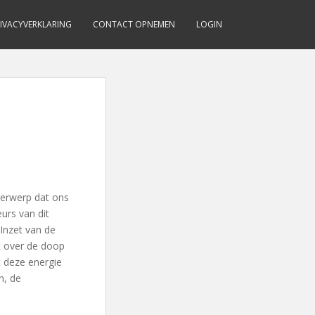
IVACYVERKLARING
CONTACT OPNEMEN
LOGIN
derwerp dat ons
urs van dit
Inzet van de
at over de doop
t deze energie
n, de