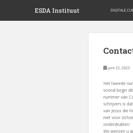
S
ESDA Instituut
k
DIGITALE CU
i
p
t
o
m
Contact
a
i
n
juni 22, 2023
c
o
Het tweede num
n
vooral begin di
t
nummer van Con
e
schrijvers is d
n
van Jezus die h
t
niet voor zichz
onderdrukten.’
Wij wensen u we