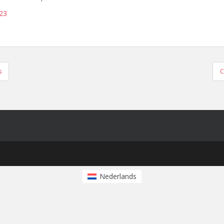
023
s
C
Nederlands