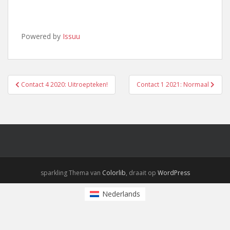
Powered by
Issuu
Bericht
Contact 4 2020: Uitroepteken!
Contact 1 2021: Normaal
navigatie
sparkling Thema van
Colorlib
, draait op
WordPress
Nederlands