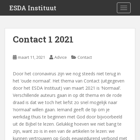
S
ESDA Instituut
TOGGLE
k
i
p
t
Contact 1 2021
o
m
a
maart 11, 2021
Advice
Contact
i
n
Door het coronavirus zijn we nog steeds niet terug in
c
het ‘oude normaal’. Het thema van Contact (uitgegeven
o
door het ESDA Instituut) van maart 2021 is ‘Normaal’.
n
Verschillende auteurs gaan in op dit thema en de rode
t
draad is dat we toch het liefst zo snel mogelijk naar
e
‘normaal’ willen gaan. Iemand geeft de tip om je
n
werkdag thuis te beginnen met God door bijvoorbeeld
t
uit de Bijbel te lezen. Gelukkig hoeven we niet bang te
zijn, want zo is in een van de artikelen te lezen: we
kunnen vertrouwen op Gods eeuwigdurend verbond met